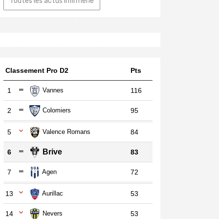
Toutes les actus Infirmerie
Classement Pro D2
Pts
1
Vannes
116
2
Colomiers
95
5
Valence Romans
84
Brive
6
83
7
Agen
72
13
Aurillac
53
14
Nevers
53