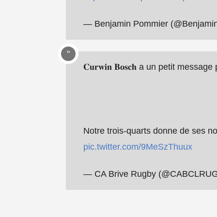
— Benjamin Pommier (@Benjami
𝐂𝐮𝐫𝐰𝐢𝐧 𝐁𝐨𝐬𝐜𝐡 a un petit messa
Notre trois-quarts donne de ses no
pic.twitter.com/9MeSzThuux
— CA Brive Rugby (@CABCLRU