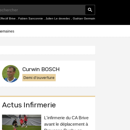
Effectif Brive
,
Fabien Sanconnie
,
Julien Le devedec
,
Gaëtan Germain
 semaines
Curwin BOSCH
Demi d'ouverture
Actus Infirmerie
L'infirmerie du CA Brive
avant le déplacement à