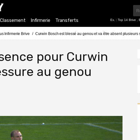
Classement
Infirmerie
Transferts
Ex. :
Top 14 Brive
,
us Infirmerie Brive
Curwin Bosch est blessé au genou et va être absent plusieurs
sence pour Curwin
essure au genou