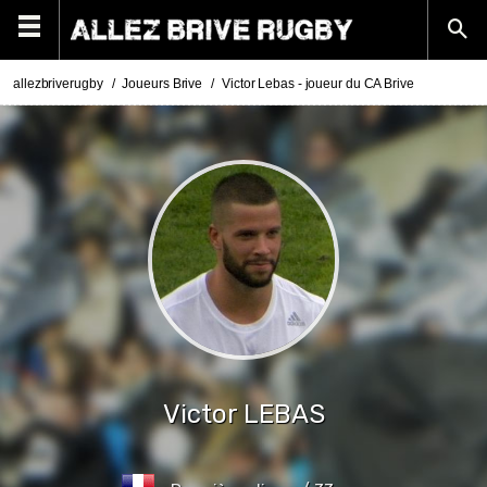
allezbriverugby
Joueurs Brive
Victor Lebas - joueur du CA Brive
Victor
LEBAS