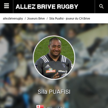
allezbriverugby
Joueurs Brive
Sila Puafisi - joueur du CA Brive
Sila
PUAFISI