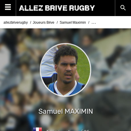
allezbriverugby
Joueurs Brive
Samuel Maximin
Actualités Samuel Maxim
Samuel
MAXIMIN