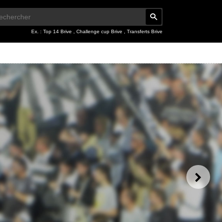
Ex. :
Top 14 Brive
,
Challenge cup Brive
,
Transferts Brive