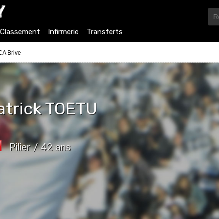
Classement
Infirmerie
Transferts
 CA Brive
atrick
TOETU
Pilier / 42 ans