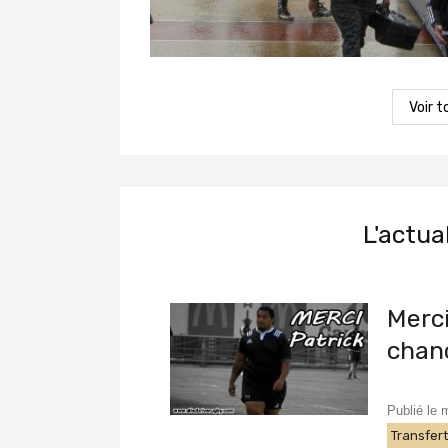
Voir t
L'actua
Merci
chan
Publié le 
Transfer