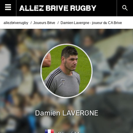
allezbriverugby
Joueurs Brive
Damien Lavergne - joueur du CA Brive
Damien
LAVERGNE