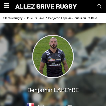
allezbriverugby
Joueurs Brive
Benjamin Lapeyre - joueur du CA Brive
Benjamin
LAPEYRE