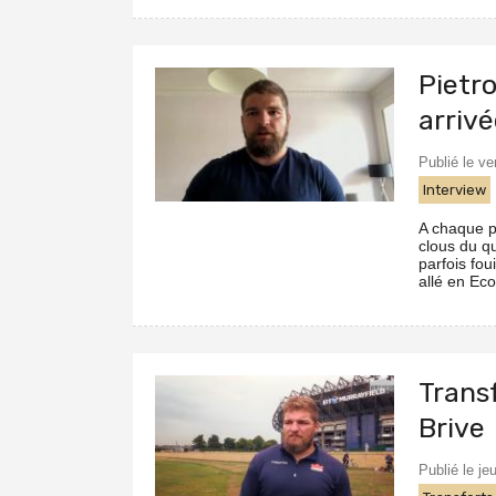
Pietro
arriv
Publié le ve
Interview
A chaque pé
clous du qu
parfois fou
allé en Eco
Transf
Brive
Publié le je