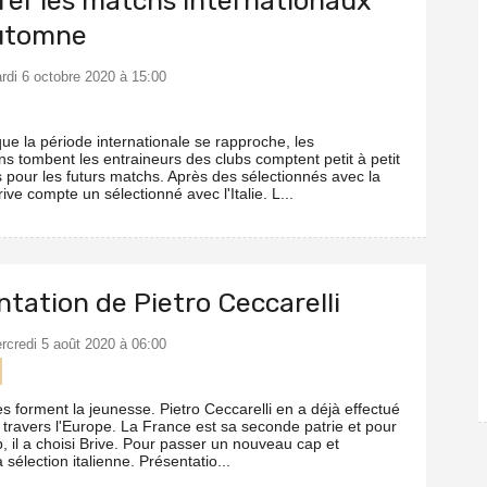
rer les matchs internationaux
automne
ardi 6 octobre 2020 à 15:00
ue la période internationale se rapproche, les
s tombent les entraineurs des clubs comptent petit à petit
s pour les futurs matchs. Après des sélectionnés avec la
ive compte un sélectionné avec l'Italie. L...
tation de Pietro Ceccarelli
ercredi 5 août 2020 à 06:00
 forment la jeunesse. Pietro Ceccarelli en a déjà effectué
 travers l'Europe. La France est sa seconde patrie et pour
, il a choisi Brive. Pour passer un nouveau cap et
a sélection italienne. Présentatio...