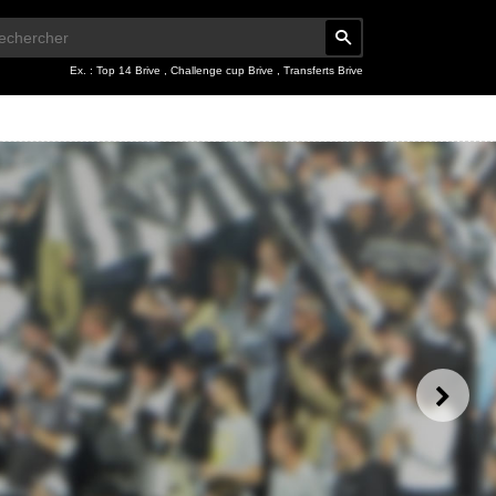
Ex. :
Top 14 Brive
,
Challenge cup Brive
,
Transferts Brive