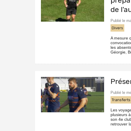
prepa
de l'
Publié le m
Divers
A mesure q
convocation
les absent
Géorgie, Br
Présen
Publié le m
Transferts
Les voyages
plusieurs à
son 4e club
retrouver l