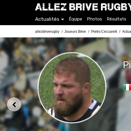
Actualités
Équipe
Photos
Résultats
allezbriverugby
Joueurs Brive
Pietro Ceccarelli
Actua
P