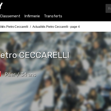
Classement
Infirmerie
Transferts
lités Pietro Ceccarelli
Actualités Pietro Ceccarelli - page 4
ietro
CECCARELLI
Pilier / 34 ans