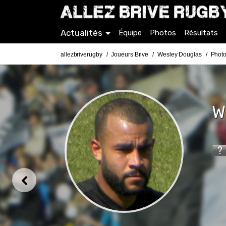
Actualités
Équipe
Photos
Résultats
allezbriverugby
Joueurs Brive
Wesley Douglas
Photo
W