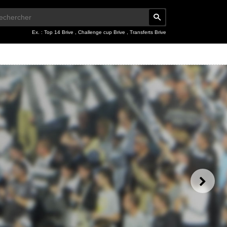
Ex. :
Top 14 Brive
,
Challenge cup Brive
,
Transferts Brive