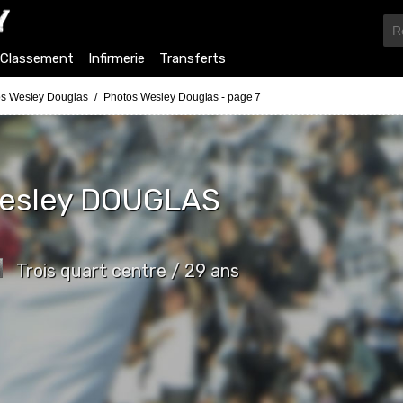
Classement
Infirmerie
Transferts
s Wesley Douglas
Photos Wesley Douglas - page 7
esley
DOUGLAS
Trois quart centre / 29 ans