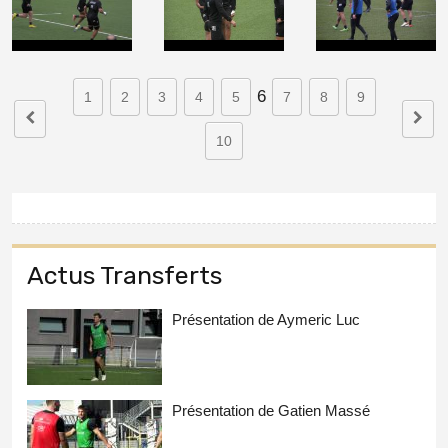
6
1
2
3
4
5
7
8
9
10
Actus Transferts
Présentation de Aymeric Luc
Présentation de Gatien Massé