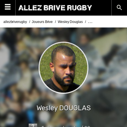
allezbriverugby
Joueurs Brive
Wesley Douglas
Photos Wesley Douglas
Wesley
DOUGLAS