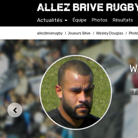
Actualités
Équipe
Photos
Résultats
allezbriverugby
Joueurs Brive
Wesley Douglas
Photo
W