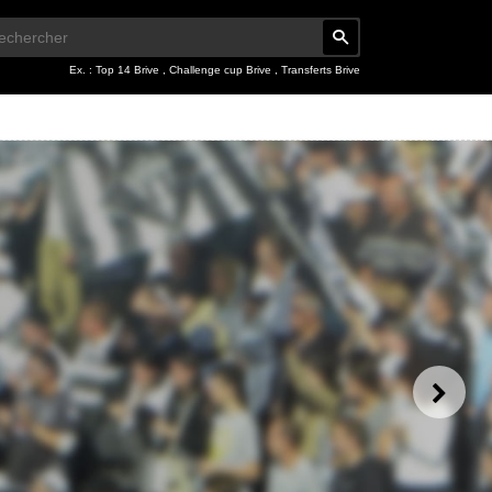
Ex. :
Top 14 Brive
,
Challenge cup Brive
,
Transferts Brive