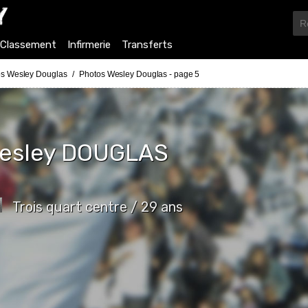
Classement
Infirmerie
Transferts
s Wesley Douglas
Photos Wesley Douglas - page 5
esley
DOUGLAS
Trois quart centre / 29 ans