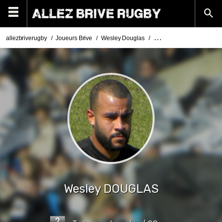
allezbriverugby
Joueurs Brive
Wesley Douglas
Photos Wesley Douglas
Wesley
DOUGLAS