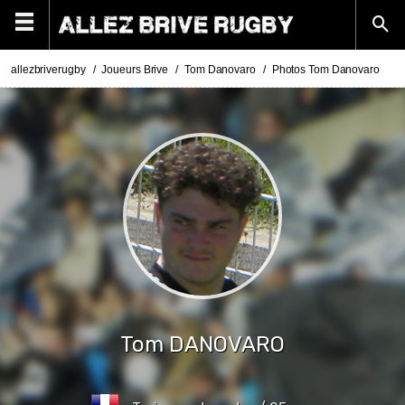
allezbriverugby
Joueurs Brive
Tom Danovaro
Photos Tom Danovaro
Tom
DANOVARO