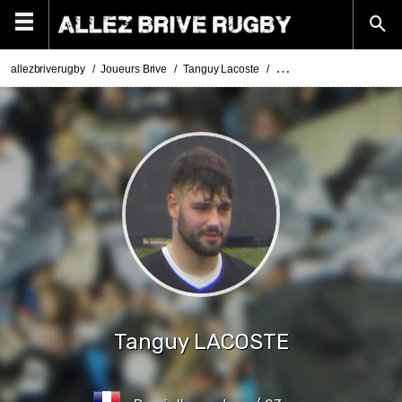
allezbriverugby
Joueurs Brive
Tanguy Lacoste
Photos Tanguy Lacoste
Tanguy
LACOSTE