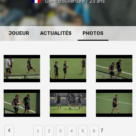
Demi d'ouverture / 23 ans
JOUEUR
ACTUALITÉS
PHOTOS
7
1
2
3
4
5
6