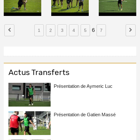
6
1
2
3
4
5
7
Actus Transferts
Présentation de Aymeric Luc
Présentation de Gatien Massé