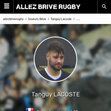
allezbriverugby
Joueurs Brive
Tanguy Lacoste
Photos Tanguy Lacoste
Tanguy
LACOSTE