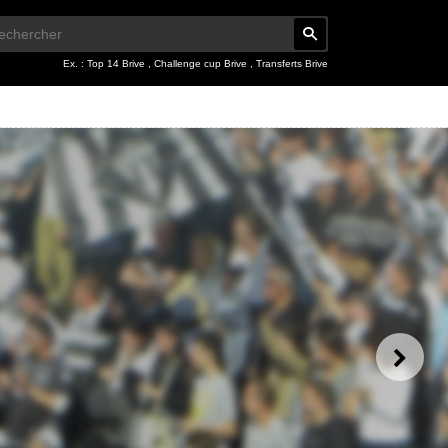
Ex. :
Top 14 Brive
,
Challenge cup Brive
,
Transferts Brive