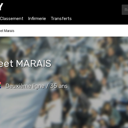
Classement
Infirmerie
Transferts
et Marais
eet
MARAIS
Deuxième ligne / 35 ans