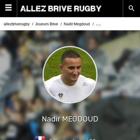
allezbriverugby
Joueurs Brive
Nadir Megdoud
Photos Nadir Megdoud
Nadir
MEGDOUD