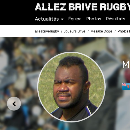
Actualités
Équipe
Photos
Résultats
allezbriverugby
Joueurs Brive
Mesake Doge
Photos
M