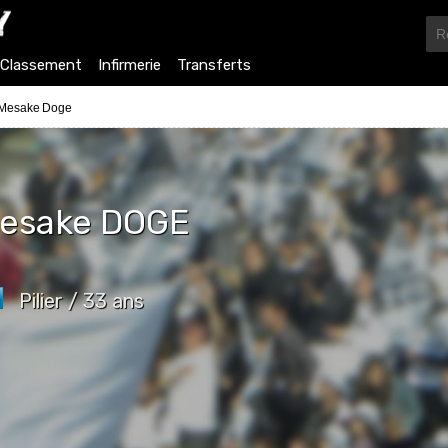
Classement
Infirmerie
Transferts
 Mesake Doge
esake
DOGE
Pilier / 33 ans