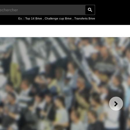
Ex. :
Top 14 Brive
,
Challenge cup Brive
,
Transferts Brive