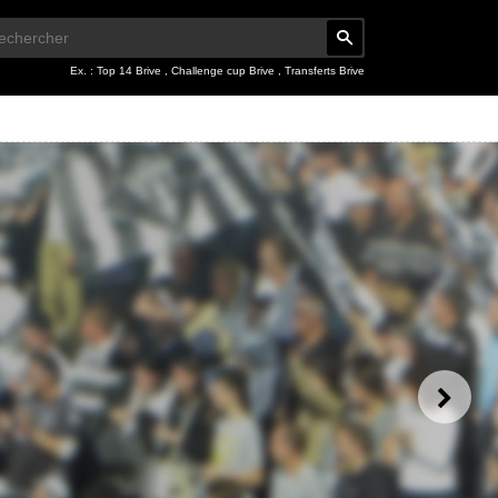
Ex. :
Top 14 Brive
,
Challenge cup Brive
,
Transferts Brive