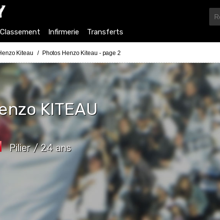
Classement
Infirmerie
Transferts
Henzo Kiteau
Photos Henzo Kiteau - page 2
enzo
KITEAU
Pilier / 24 ans