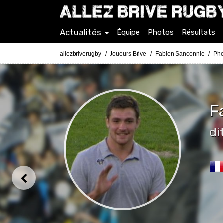
Actualités
Équipe
Photos
Résultats
allezbriverugby
Joueurs Brive
Fabien Sanconnie
Pho
F
di