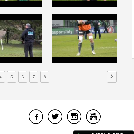
4
5
6
7
8