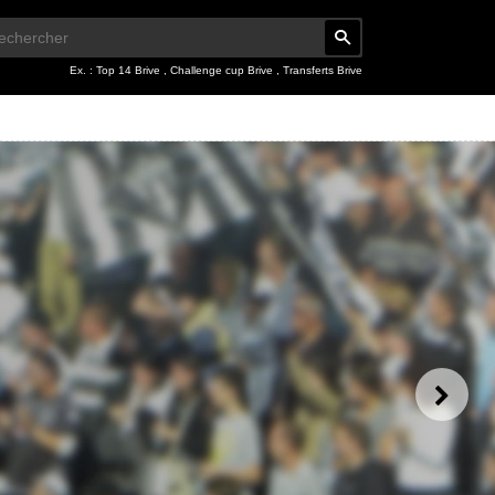
Ex. :
Top 14 Brive
,
Challenge cup Brive
,
Transferts Brive