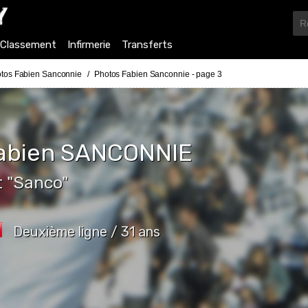
Classement
Infirmerie
Transferts
tos Fabien Sanconnie
Photos Fabien Sanconnie - page 3
abien
SANCONNIE
t "Sanco"
Deuxième ligne / 31 ans