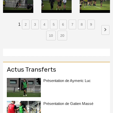
1
2
3
4
5
6
7
8
9
10
20
Actus Transferts
Présentation de Aymeric Luc
Présentation de Gatien Massé