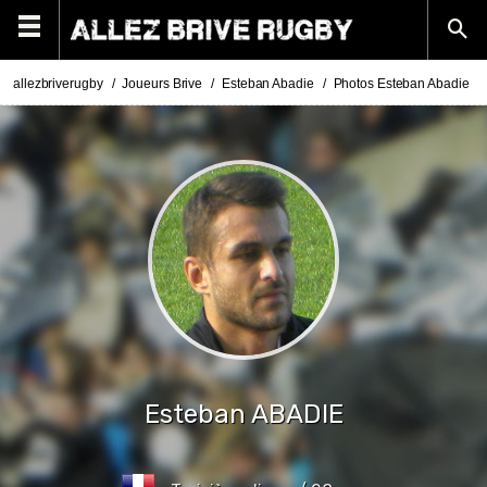
allezbriverugby
Joueurs Brive
Esteban Abadie
Photos Esteban Abadie
Esteban
ABADIE