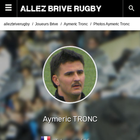
allezbriverugby
Joueurs Brive
Aymeric Tronc
Photos Aymeric Tronc
Aymeric
TRONC